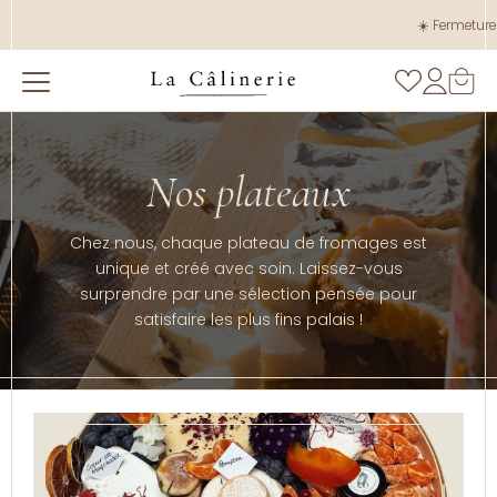
☀️ Fermeture an
Nos plateaux
Chez nous, chaque plateau de fromages est
unique et créé avec soin. Laissez-vous
surprendre par une sélection pensée pour
satisfaire les plus fins palais !